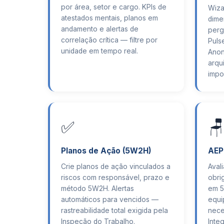
por área, setor e cargo. KPIs de
Wiza
atestados mentais, planos em
dime
andamento e alertas de
perg
correlação crítica — filtre por
Puls
unidade em tempo real.
Anon
arqu
impos
✅
🪑
Planos de Ação (5W2H)
AEP
Crie planos de ação vinculados a
Aval
riscos com responsável, prazo e
obrig
método 5W2H. Alertas
em 5
automáticos para vencidos —
equi
rastreabilidade total exigida pela
nece
Inspeção do Trabalho.
Integ