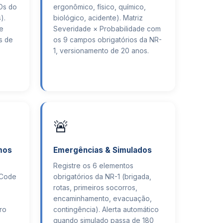
Ds do
ergonômico, físico, químico,
).
biológico, acidente). Matriz
 e
Severidade × Probabilidade com
s de
os 9 campos obrigatórios da NR-
1, versionamento de 20 anos.
🚨
mos
Emergências & Simulados
Registre os 6 elementos
R Code
obrigatórios da NR-1 (brigada,
rotas, primeiros socorros,
encaminhamento, evacuação,
ro
contingência). Alerta automático
quando simulado passa de 180