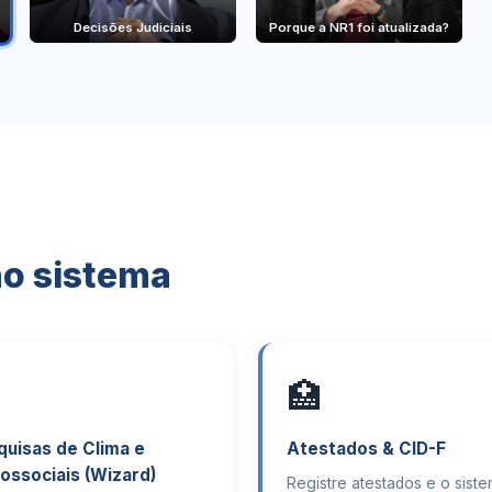
Decisões Judiciais
Porque a NR1 foi atualizada?
no sistema
🏥
quisas de Clima e
Atestados & CID-F
ossociais (Wizard)
Registre atestados e o sist