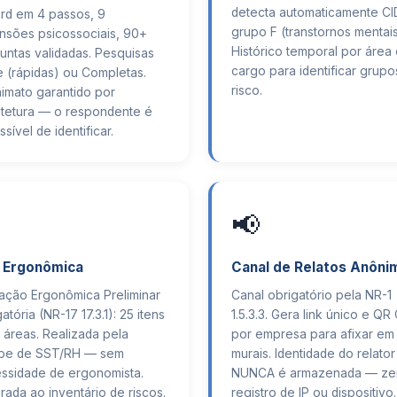
detecta automaticamente CI
rd em 4 passos, 9
grupo F (transtornos mentais
nsões psicossociais, 90+
Histórico temporal por área
untas validadas. Pesquisas
cargo para identificar grupo
e (rápidas) ou Completas.
risco.
imato garantido por
itetura — o respondente é
sível de identificar.
📢
 Ergonômica
Canal de Relatos Anôni
iação Ergonômica Preliminar
Canal obrigatório pela NR-1
atória (NR-17 17.3.1): 25 itens
1.5.3.3. Gera link único e Q
 áreas. Realizada pela
por empresa para afixar em
pe de SST/RH — sem
murais. Identidade do relator
ssidade de ergonomista.
NUNCA é armazenada — ze
rada ao inventário de riscos.
registro de IP ou dispositivo.