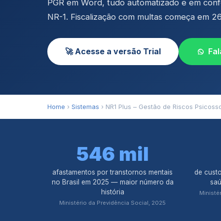
PGR em Word, tudo automatizado e em conf
NR-1. Fiscalização com multas começa em 2
🚀 Acesse a versão Trial
Fa
Home
›
Sistemas
› NR1 Plus – Gestão de Riscos Psicosso
546 mil
afastamentos por transtornos mentais
de cust
no Brasil em 2025 — maior número da
saú
história
Ministé
Ministério da Previdência Social, 2025