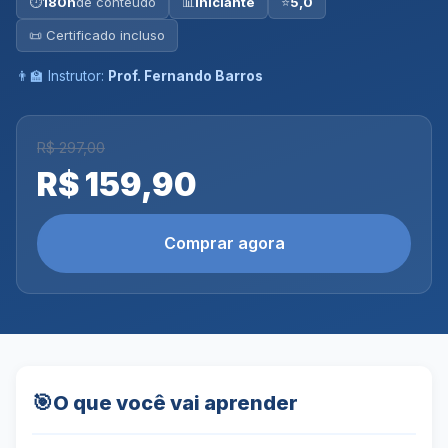
⏱
180h
de conteúdo
📊
Iniciante
⭐
5,0
📜 Certificado incluso
👨‍🏫 Instrutor:
Prof. Fernando Barros
R$ 297,00
R$ 159,90
Comprar agora
🎯
O que você vai aprender