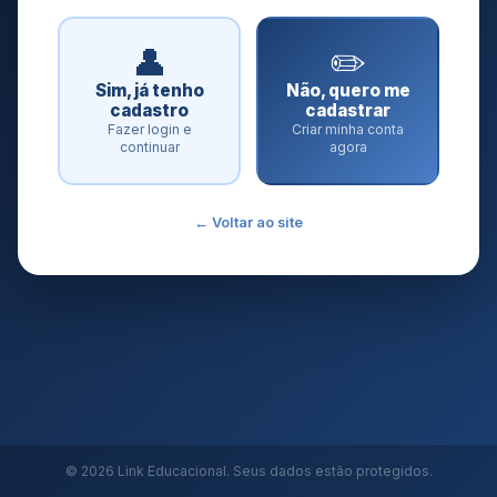
👤
✏️
Sim, já tenho
Não, quero me
cadastro
cadastrar
Fazer login e
Criar minha conta
continuar
agora
← Voltar ao site
© 2026 Link Educacional. Seus dados estão protegidos.