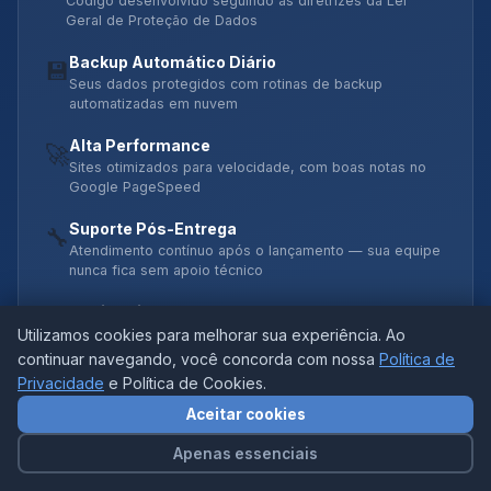
Código desenvolvido seguindo as diretrizes da Lei
Geral de Proteção de Dados
Backup Automático Diário
💾
Seus dados protegidos com rotinas de backup
automatizadas em nuvem
Alta Performance
🚀
Sites otimizados para velocidade, com boas notas no
Google PageSpeed
Suporte Pós-Entrega
🔧
Atendimento contínuo após o lançamento — sua equipe
nunca fica sem apoio técnico
Código Limpo e Documentado
📊
Utilizamos cookies para melhorar sua experiência. Ao
Arquitetura organizada, versionada em Git e fácil de
evoluir com o negócio
continuar navegando, você concorda com nossa
Política de
Privacidade
e Política de Cookies.
Aceitar cookies
Apenas essenciais
Tecnologias que utilizamos