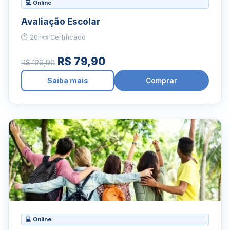
💻 Online
Avaliação Escolar
⏱ 20h
📜 Certificado
R$ 79,90
R$ 126,90
Saiba mais
Comprar
💻 Online