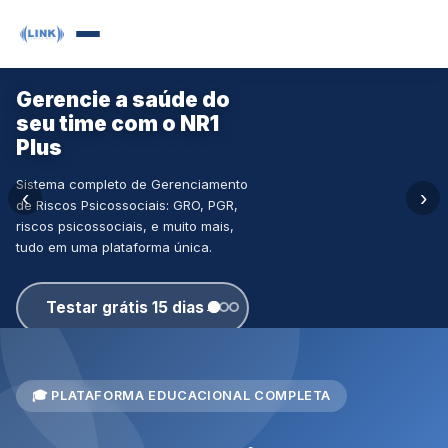
Gerencie a saúde do
Pós-
Liderança
seu time com o NR1
Graduação em
Humanizada e a
Plus
Liderança e
Saúde Mental
Gestão
Sistema completo de Gerenciamento
É possível gerar resultados
Educacional
‹
›
de Riscos Psicossociais: GRO, PGR,
sem adoecer as pessoas?
riscos psicossociais, e muito mais,
Este livro apresenta uma
Prepare-se para liderar
tudo em uma plataforma única.
resposta clara: sim, quando a
equipes com excelência.
liderança é humanizada.
Aulas ao vivo,
certificado reconhecido
Testar grátis 15 dias
→
pelo MEC.
Adquirir agora
→
Saiba mais
→
🎓 PLATAFORMA EDUCACIONAL COMPLETA