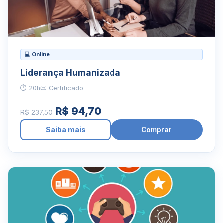
💻 Online
Liderança Humanizada
⏱ 20h
📜 Certificado
R$ 94,70
R$ 237,50
Saiba mais
Comprar