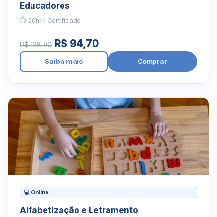
Educadores
⏱ 20h
📜 Certificado
R$ 94,70
R$ 128,90
Saiba mais
Comprar
💻 Online
Alfabetização e Letramento